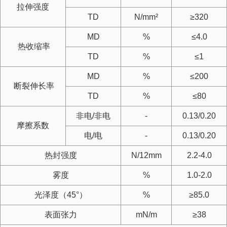
拉伸强度
TD
N/mm²
≥320
MD
%
≤4.0
热收缩率
TD
%
≤1
MD
%
≤200
断裂伸长率
TD
%
≤80
非电/非电
-
0.13/0.20
摩擦系数
电/电
-
0.13/0.20
热封强度
N/12mm
2.2-4.0
雾度
%
1.0-2.0
光泽度（45°）
%
≥85.0
表面张力
mN/m
≥38