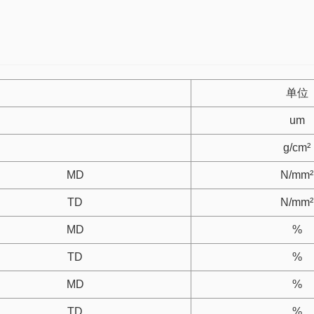
单位
um
g/cm²
MD
N/mm²
TD
N/mm²
MD
%
TD
%
MD
%
TD
%