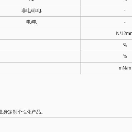
非电/非电
-
电/电
-
N/12m
%
%
mN/m
；
；
量身定制个性化产品。